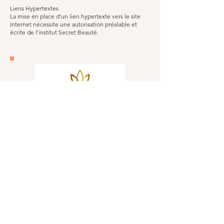
Liens Hypertextes
La mise en place d’un lien hypertexte vers le site
Internet nécessite une autorisation préalable et
écrite de l'institut Secret Beauté.
Réservations
Tél :
04 93 68 14 40
/
07 66 05 83 51
Nous suivre
Facebook
Instagram