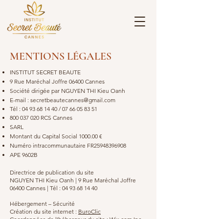
MENTIONS LÉGALES
INSTITUT SECRET BEAUTE
9 Rue Maréchal Joffre 06400 Cannes
Société dirigée par NGUYEN THI Kieu Oanh
E-mail :
secretbeautecannes@gmail.com
Tél :
04 93 68 14 40
/
07 66 05 83 51
800 037 020
RCS Cannes
SARL
Montant du Capital Social 1000.00 €
Numéro intracommunautaire FR25948396908
APE 9602B​
Directrice de publication du site
NGUYEN THI Kieu Oanh | 9 Rue Maréchal Joffre
06400 Cannes | Tél : 04 93 68 14 40
Hébergement – Sécurité
Création du site internet :
BuroClic